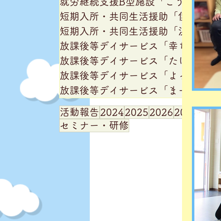
就労継続支援B型施設「こうそう亘
短期入所・共同生活援助「僕の家私
短期入所・共同生活援助「浜吉田僕
放課後等デイサービス「幸ちゃん家
放課後等デイサービス「たけちゃん
放課後等デイサービス「よっちゃん
放課後等デイサービス「まーちゃん
活動報告
2024
2025
2026
2023
グル
セミナー・研修