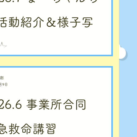
活動紹介＆様子写
☆
つもお世話になっており
創
す。 まーちゃんちのブロ
月9日
更新につきまして、今後
026.6 事業所合同
り少しずつ再開してまい
ますのでよろしくお願い
急救命講習