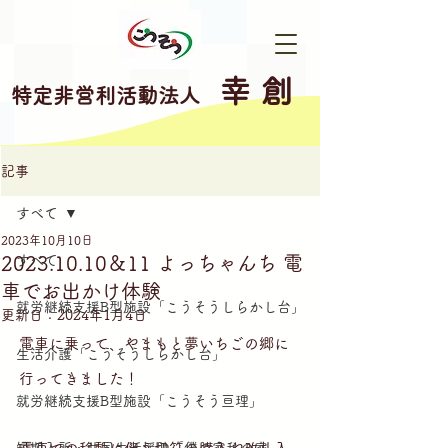
幸 創
特定非営利活動法人
記事
すべて
2023年10月10日
2023.10.10＆11 よっちゃんち 電
すべて
車でお出かけ体験
就労継続支援B型施設「こうそうしらかし台」
更新日：
2024年1月4日
電車に乗って、やまもと夢いちごの郷に
生活介護「こうそうしらかし台」
行ってきました！
就労継続支援B型施設「こうそう亘理」