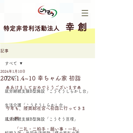
幸 創
特定非営利活動法人
記事
すべて
2024年1月10日
2024.1.4~10 幸ちゃん家 初詣
すべて
🎍あけましておめでとうございます🎍
就労継続支援B型施設「こうそうしらかし台」
生活介護「こうそうしらかし台」
今年も、陸奥総社宮へ初詣に行ってきま
した⛩
就労継続支援B型施設「こうそう亘理」
　　「二礼・二柏手・願い事・一礼」