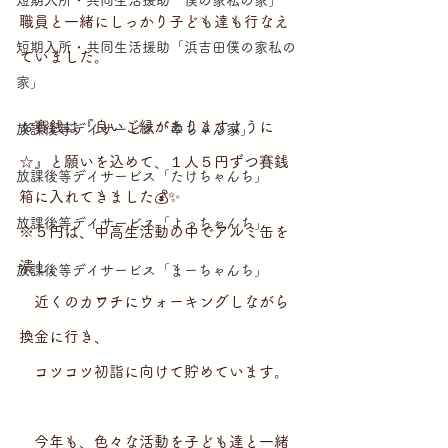
短期入所・共同生活援助「僕の家私の家」
職員と一緒にしっかり子ども達も行なえ
短期入所・共同生活援助「浜吉田僕の家私の
ていました。
家」
お賽銭は『良いご縁がありますように
放課後等デイサービス「幸ちゃん家」
☆』と願いを込めて、１人５円ずつ賽銭
放課後等デイサービス「たけちゃんち」
箱に入れてきました💰✨
放課後等デイサービス「よっちゃんち」
※５円は、中高生活動の中でアルミ缶を
潰し、
放課後等デイサービス「まーちゃんち」
　近くのカワチにウォーキングしながら
換金に行き、
　コツコツ初詣に向けて貯めています。
　今年も、色々な活動を子ども達と一緒