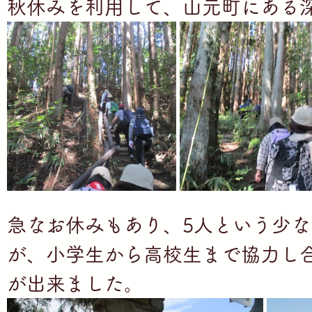
秋休みを利用して、山元町にある
の家私の家」
」
ち」
ち」
ち」
急なお休みもあり、5人という少
が、小学生から高校生まで協力し
が出来ました。