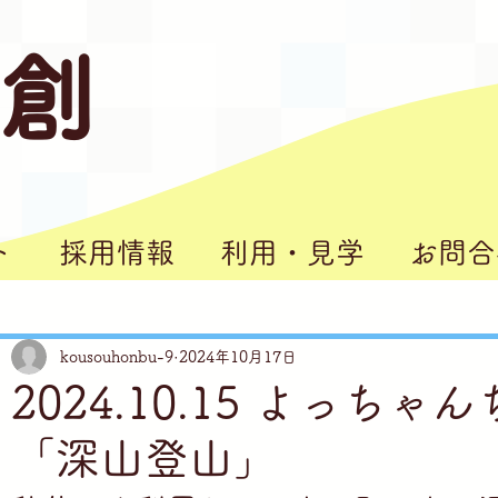
 創
ト
採用情報
利用・見学
お問合
kousouhonbu-9
2024年10月17日
らかし台」
2024.10.15 よっちゃ
「深山登山」
理」
の家」