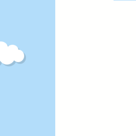
202
みの
館」