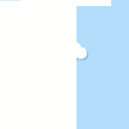
 中高
て帰ろ