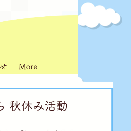
せ
More
んち 秋休み活動