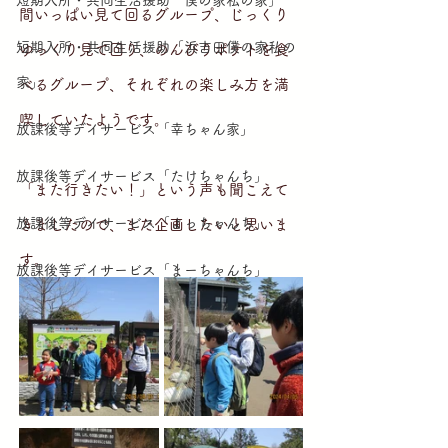
短期入所・共同生活援助「僕の家私の家」
間いっぱい見て回るグループ、じっくり
短期入所・共同生活援助「浜吉田僕の家私の
ゆっくり見て回り、のんびりポテトを食
家」
べるグループ、それぞれの楽しみ方を満
喫していたようです。
放課後等デイサービス「幸ちゃん家」
放課後等デイサービス「たけちゃんち」
「また行きたい！」という声も聞こえて
放課後等デイサービス「よっちゃんち」
きましたので、また企画したいと思いま
す。
放課後等デイサービス「まーちゃんち」