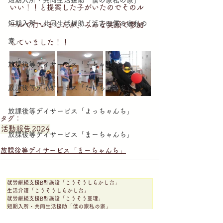
短期入所・共同生活援助「僕の家私の家」
いい！！と提案した子がいたのでそのル
短期入所・共同生活援助「浜吉田僕の家私の
ールで行いましたが、みんな笑顔で参加
家」
していました！！
放課後等デイサービス「幸ちゃん家」
放課後等デイサービス「たけちゃんち」
放課後等デイサービス「よっちゃんち」
タグ：
活動報告
2024
放課後等デイサービス「まーちゃんち」
放課後等デイサービス「まーちゃんち」
就労継続支援B型施設「こうそうしらかし台」
生活介護「こうそうしらかし台」
就労継続支援B型施設「こうそう亘理」
短期入所・共同生活援助「僕の家私の家」
短期入所・共同生活援助「浜吉田僕の家私の家」
放課後等デイサービス「幸ちゃん家」