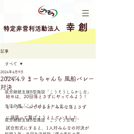
幸 創
特定非営利活動法人
記事
すべて
2024年4月9日
2024.4.9 まーちゃんち 風船バレー
すべて
対決
就労継続支援B型施設「こうそうしらかし台」
始めは、20回落とさずにやってみよう！
生活介護「こうそうしらかし台」
というルールでやると、みんな落とさず
に頑張って繋げようとしていました。
就労継続支援B型施設「こうそう亘理」
試合形式にすると、1人対みんなの対決が