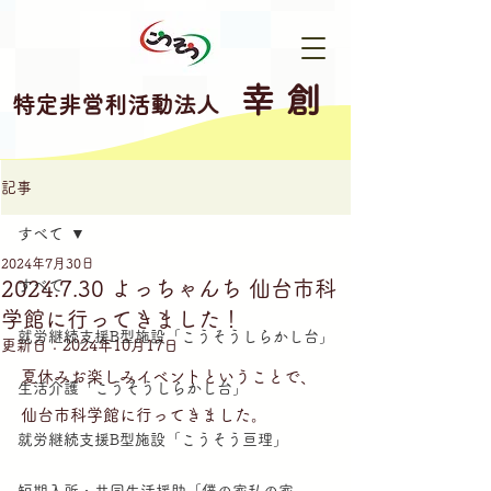
幸 創
特定非営利活動法人
記事
すべて
2024年7月30日
2024.7.30 よっちゃんち 仙台市科
すべて
学館に行ってきました！
就労継続支援B型施設「こうそうしらかし台」
更新日：
2024年10月17日
夏休みお楽しみイベントということで、
生活介護「こうそうしらかし台」
仙台市科学館に行ってきました。
就労継続支援B型施設「こうそう亘理」