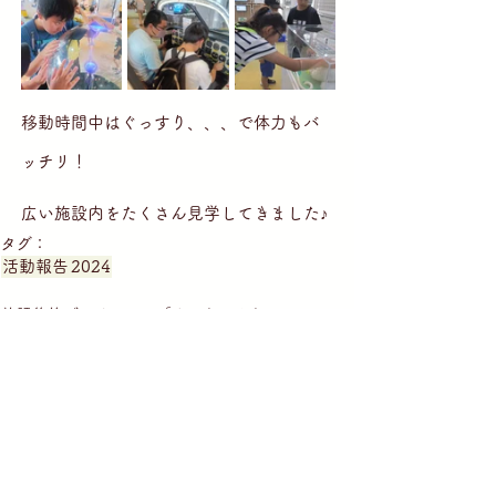
移動時間中はぐっすり、、、で体力もバ
ッチリ！
広い施設内をたくさん見学してきました♪
タグ：
活動報告
2024
放課後等デイサービス「よっちゃんち」
就労継続支援B型施設「こうそうしらかし台」
生活介護「こうそうしらかし台」
就労継続支援B型施設「こうそう亘理」
短期入所・共同生活援助「僕の家私の家」
短期入所・共同生活援助「浜吉田僕の家私の家」
放課後等デイサービス「幸ちゃん家」
放課後等デイサービス「たけちゃんち」