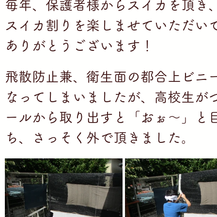
毎年、保護者様からスイカを頂き
の家私の家」
スイカ割りを楽しませていただいて
」
ち」
ありがとうございます！
ち」
ち」
飛散防止兼、衛生面の都合上ビニ
なってしまいましたが、
高校生が
ールから取り出すと「おぉ～」と
ち、さっそく外で頂きました。