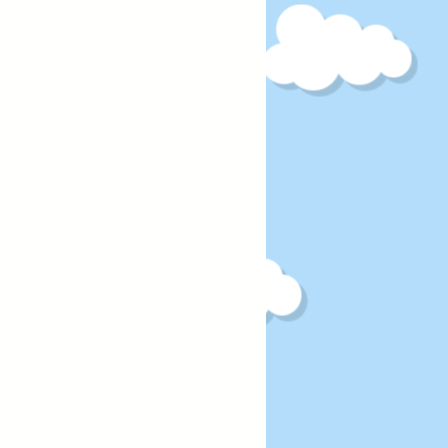
 中高
て帰ろ