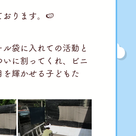
、
おります。🍉
ール袋に入れての活動と
ついに割ってくれ、ビニ
目を輝かせる子どもた