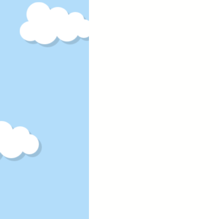
202
みの
館」