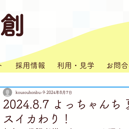
 創
ト
採用情報
利用・見学
お問合
kousouhonbu-9
2024年8月7日
らかし台」
2024.8.7 よっちゃん
スイカわり！
理」
の家」