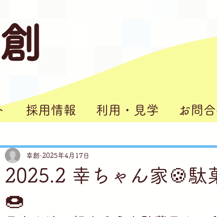
 創
ト
採用情報
利用・見学
お問合
幸創
2025年4月17日
らかし台」
2025.2 幸ちゃん家
🍩
理」
の家」