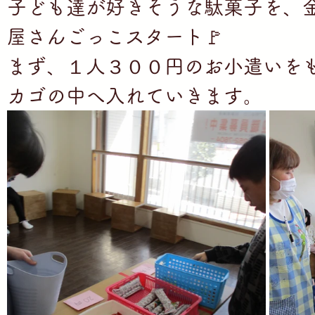
子ども達が好きそうな駄菓子を、
の家私の家」
屋さんごっこスタート🚩
」
ち」
まず、１人３００円のお小遣いを
ち」
カゴの中へ入れていきます。
ち」