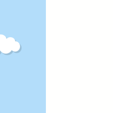
202
月・