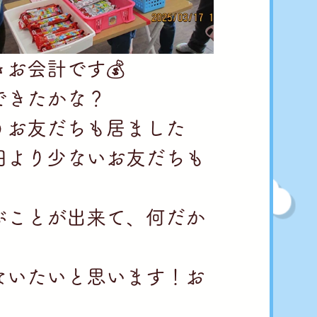
お会計です💰
できたかな？
うお友だちも居ました
円より少ないお友だちも
ぶことが出来て、何だか
ないたいと思います！お