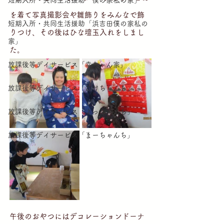
短期入所・共同生活援助「僕の家私の家」
を着て写真撮影会や雛飾りをみんなで飾
短期入所・共同生活援助「浜吉田僕の家私の
りつけ、その後はひな壇玉入れをしまし
家」
た。
放課後等デイサービス「幸ちゃん家」
放課後等デイサービス「たけちゃんち」
放課後等デイサービス「よっちゃんち」
放課後等デイサービス「まーちゃんち」
午後のおやつにはデコレーションドーナ