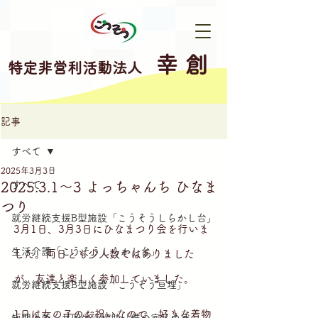
幸 創
特定非営利活動法人
記事
すべて
2025年3月3日
2025.3.1～3 よっちゃんち ひなま
すべて
つり
就労継続支援B型施設「こうそうしらかし台」
3月1日、3月3日にひなまつり会を行いま
生活介護「こうそうしらかし台」
した。両日とも少人数ではありました
が、友達と楽しく参加していました。
就労継続支援B型施設「こうそう亘理」
1日は女の子のお祝いなので、好きな着物