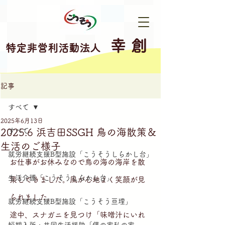
幸 創
特定非営利活動法人
記事
すべて
2025年6月13日
2025.6 浜吉田SSGH 鳥の海散策＆
すべて
生活のご様子
就労継続支援B型施設「こうそうしらかし台」
お仕事がお休みなので鳥の海の海岸を散
生活介護「こうそうしらかし台」
策してきました。風が心地よく笑顔が見
られました。
就労継続支援B型施設「こうそう亘理」
途中、スナガニを見つけ「味噌汁にいれ