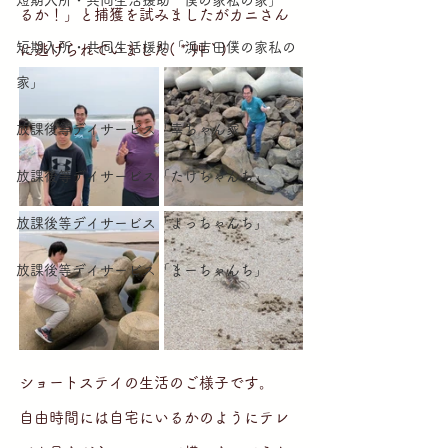
短期入所・共同生活援助「僕の家私の家」
るか！」と捕獲を試みましたがカニさん
短期入所・共同生活援助「浜吉田僕の家私の
に逃げられていました( *´艸｀)
家」
放課後等デイサービス「幸ちゃん家」
放課後等デイサービス「たけちゃんち」
放課後等デイサービス「よっちゃんち」
放課後等デイサービス「まーちゃんち」
ショートステイの生活のご様子です。
自由時間には自宅にいるかのようにテレ