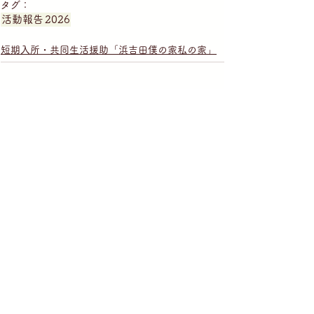
タグ：
活動報告
2026
短期入所・共同生活援助「浜吉田僕の家私の家」
就労継続支援B型施設「こうそうしらかし台」
生活介護「こうそうしらかし台」
就労継続支援B型施設「こうそう亘理」
短期入所・共同生活援助「僕の家私の家」
短期入所・共同生活援助「浜吉田僕の家私の家」
放課後等デイサービス「幸ちゃん家」
放課後等デイサービス「たけちゃんち」
放課後等デイサービス「よっちゃんち」
放課後等デイサービス「まーちゃんち」
活動報告
2024
2025
2026
2023
グループ活動
セミナー・研修
障がいのあるすべての人のために
ホームへ戻る