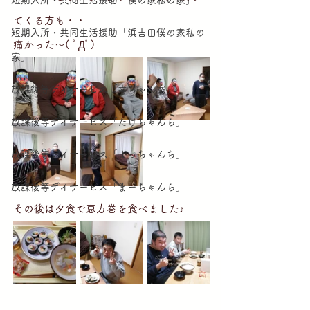
短期入所・共同生活援助「僕の家私の家」
てくる方も・・
短期入所・共同生活援助「浜吉田僕の家私の
痛かった～( ﾟДﾟ)
家」
放課後等デイサービス「幸ちゃん家」
放課後等デイサービス「たけちゃんち」
放課後等デイサービス「よっちゃんち」
放課後等デイサービス「まーちゃんち」
その後は夕食で恵方巻を食べました♪