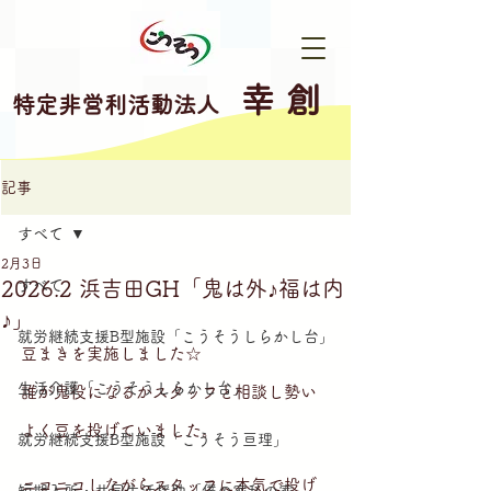
幸 創
特定非営利活動法人
記事
すべて
2月3日
2026.2 浜吉田GH「鬼は外♪福は内
すべて
♪」
就労継続支援B型施設「こうそうしらかし台」
豆まきを実施しました☆
生活介護「こうそうしらかし台」
誰が鬼役になるかスタッフと相談し勢い
よく豆を投げていました。
就労継続支援B型施設「こうそう亘理」
ニコニコしながらスタッフに本気で投げ