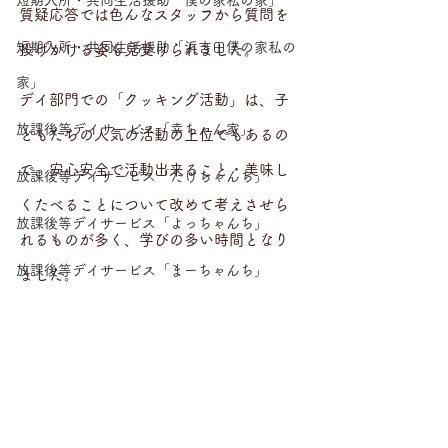
短期入所・共同生活援助「僕の家私の家」
質疑応答では色んなスタッフから質問を
短期入所・共同生活援助「浜吉田僕の家私の
投げかける姿も見受けられました。
家」
デイ部門での「クッキング活動」は、子
放課後等デイサービス「幸ちゃん家」
どもたちの人気の活動の上位でもあるの
で、安心安全で活動出来ること・美味し
放課後等デイサービス「たけちゃんち」
くたべることについて改めて考えさせら
放課後等デイサービス「よっちゃんち」
れるものが多く、学びの多い時間となり
放課後等デイサービス「まーちゃんち」
ました。