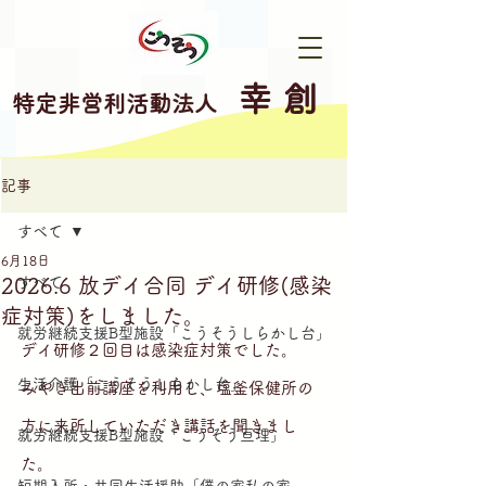
幸 創
特定非営利活動法人
記事
すべて
6月18日
2026.6 放デイ合同 デイ研修(感染
すべて
症対策)をしました。
就労継続支援B型施設「こうそうしらかし台」
デイ研修２回目は感染症対策でした。
生活介護「こうそうしらかし台」
みやぎ出前講座を利用し、塩釜保健所の
方に来所していただき講話を聞きまし
就労継続支援B型施設「こうそう亘理」
た。