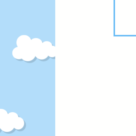
しら
活動