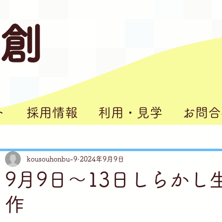
 創
ト
採用情報
利用・見学
お問合
kousouhonbu-9
2024年9月9日
らかし台」
9月9日～13日しらか
作
理」
の家」