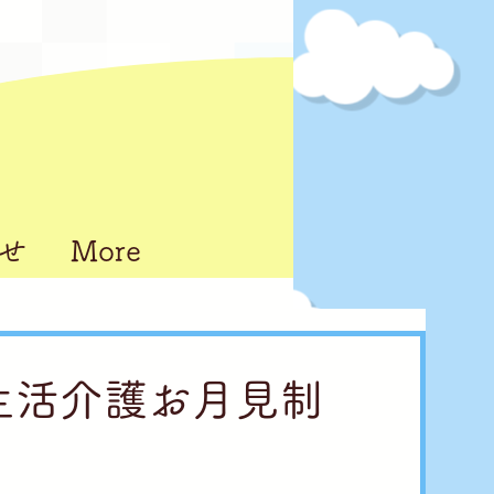
せ
More
し生活介護お月見制