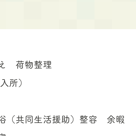
 迎え 荷物整理
期入所）
0 入浴（共同生活援助）整容 余暇