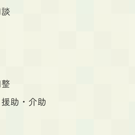
相談
調整
な援助・介助