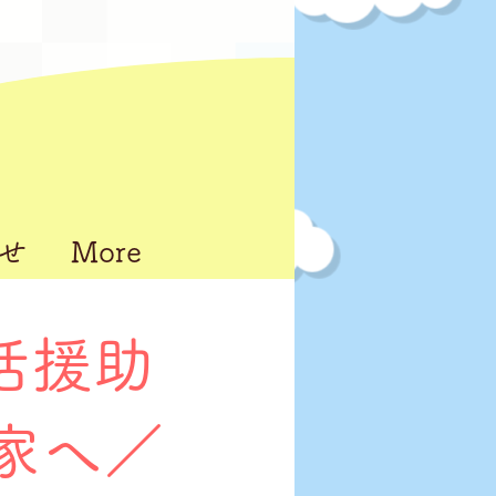
せ
More
活援助
家へ／