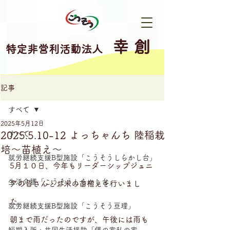
幸 創
特定非営利活動法人
記事
すべて
2025年5月12日
2025.5.10-12 よっちゃんち 陸稲栽
すべて
培～苗植え～
就労継続支援B型施設「こうそうしらかし台」
5月１０日、今年もリーダーシップジュニ
生活介護「こうそうしらかし台」
アの皆さんとお米の苗植えを行いまし
た。
就労継続支援B型施設「こうそう亘理」
朝まで雨だったのですが、午後には雨も