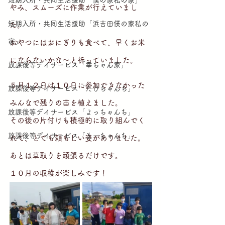
短期入所・共同生活援助「僕の家私の家」
やみ、スムーズに作業が行えていまし
短期入所・共同生活援助「浜吉田僕の家私の
た。
家」
おやつにはおにぎりも食べて、早くお米
にならないかな～と祈っていました。
放課後等デイサービス「幸ちゃん家」
５月１２日は１０日に参加できなかった
放課後等デイサービス「たけちゃんち」
みんなで残りの苗を植えました。
放課後等デイサービス「よっちゃんち」
その後の片付けも積極的に取り組んでく
放課後等デイサービス「まーちゃんち」
れて、とても頼もしい姿がありました。
あとは草取りを頑張るだけです。
１０月の収穫が楽しみです！